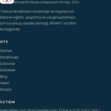
Bilimsel Nöralterapi ve Regülasyon Derneği · 2004
Türkiye'de bilimsel nöralterapi ve regülasyon
tıbbının eğitim, araştırma ve yaygınlaştırılması
için kurulmuş meslek derneği. IFMANT ve IGNH
ile bağlantılı.
SITE
Dernek
Nöralterapi
Doktorlar
Etkinlikler
Blog
Galeri
İletişim
İLETIŞIM
Hakkı Yeten Cad. Vital Fulya Plaza No:23 Kat:4 D:10, Fulya · Şişli /