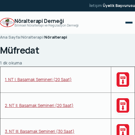
İçeriğe geç
İletişim
·
Üyelik Başvurusu
Nöralterapi Derneği
Bilimsel Nöralterapi ve Regülasyon Derneği
Ana Sayfa
/
Nöralterapi
/
Nöralterapi
Müfredat
1 dk okuma
1. NT I. Basamak Semineri (20 Saat)
2. NT II. Basamak Semineri (20 Saat)
3. NT III. Basamak Semineri (30 Saat)